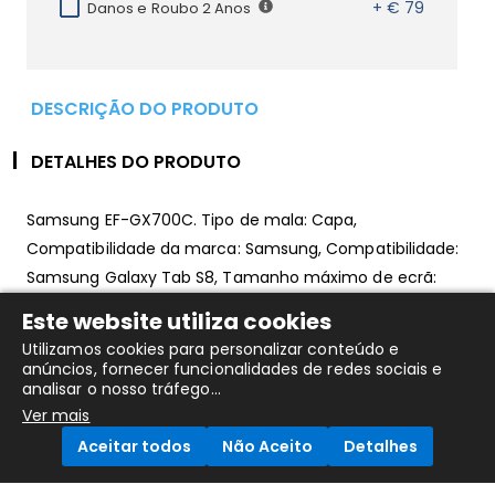
+ € 79
Danos e Roubo 2 Anos
DESCRIÇÃO DO PRODUTO
DETALHES DO PRODUTO
Samsung EF-GX700C. Tipo de mala: Capa,
Compatibilidade da marca: Samsung, Compatibilidade:
Samsung Galaxy Tab S8, Tamanho máximo de ecrã:
27,9 cm (11"). Peso: 196,2 g
Este website utiliza cookies
Utilizamos cookies para personalizar conteúdo e
anúncios, fornecer funcionalidades de redes sociais e
analisar o nosso tráfego...
Também Poderá Gostar....
Ver mais
Aceitar todos
Não Aceito
Detalhes