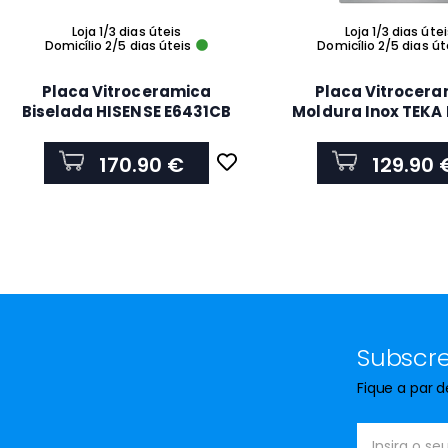
Loja 1/3 dias úteis
Loja 1/3 dias úte
Domicílio 2/5 dias úteis
Domicílio 2/5 dias út
Placa Vitroceramica
Placa Vitrocer
Biselada HISENSE E6431CB
Moldura Inox TEKA 
Encastre 6000W 4 zonas
2H Encastre 3000W 
60CM
30Cm
170.90 €
129.90 
Subscre
Fique a par 