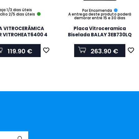
oja 1/3 dias úteis
Por Encomenda
ílio 2/5 dias úteis
A entrega deste produto poderá
demorar entre 15 e 30 dias
A VITROCERÂMICA
Placa Vitroceramica
R VITROHEAT6400 4
Biselada BALAY 3EB730LQ
ZONAS
Encastre 2900W 2 Zonas
30Cm
119.90 €
263.90 €