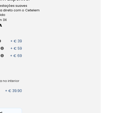
estações suaves
a direto com o Cetelem
pido
m 3X
A
+ € 39
+ € 59
+ € 69
 no interior
+ € 39.90
al