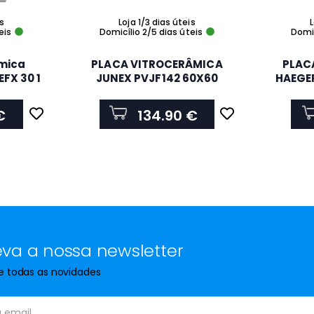
is
Loja 1/3 dias úteis
L
eis
Domicílio 2/5 dias úteis
Domic
amica
PLACA VITROCERÂMICA
PLAC
EFX 30 1
JUNEX PVJF142 60X60
HAEGE
2 Zonas
4ZONAS
€
134.90 €
va a nossa newsletter
de todas as novidades