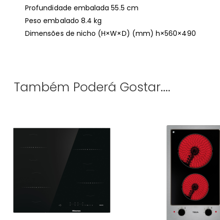
Profundidade embalada 55.5 cm
Peso embalado 8.4 kg
Dimensões de nicho (H×W×D) (mm) h×560×490
Também Poderá Gostar....