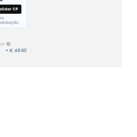
alidar CP
ra
nstalação.
ica
+ € 49.90