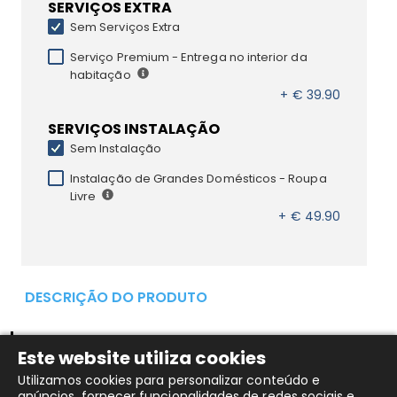
SERVIÇOS EXTRA
Sem Serviços Extra
Serviço Premium - Entrega no interior da
habitação
+ € 39.90
SERVIÇOS INSTALAÇÃO
Sem Instalação
Instalação de Grandes Domésticos - Roupa
Livre
+ € 49.90
DESCRIÇÃO DO PRODUTO
DETALHES DO PRODUTO
Este website utiliza cookies
Utilizamos cookies para personalizar conteúdo e
Capacidade8 Kg
anúncios, fornecer funcionalidades de redes sociais e