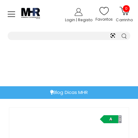
0
Favoritos
Login | Registo
Carrinho
Blog Dicas MHR
A