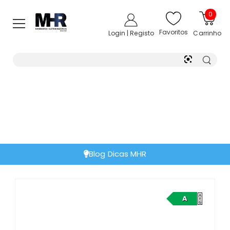
0
Favoritos
Login | Registo
Carrinho
Blog Dicas MHR
A