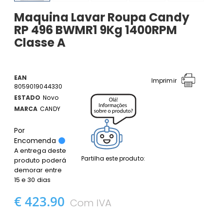
Maquina Lavar Roupa Candy
RP 496 BWMR1 9Kg 1400RPM
Classe A
EAN
Imprimir
8059019044330
ESTADO
Novo
MARCA
CANDY
Por
Encomenda
A entrega deste
Partilha este produto:
produto poderá
demorar entre
15 e 30 dias
€ 423.90
Com IVA