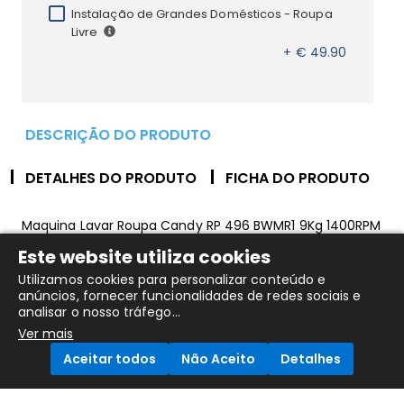
Instalação de Grandes Domésticos - Roupa
Livre
+ € 49.90
DESCRIÇÃO DO PRODUTO
DETALHES DO PRODUTO
FICHA DO PRODUTO
Maquina Lavar Roupa Candy RP 496 BWMR1 9Kg 1400RPM
Classe A
Este website utiliza cookies
Utilizamos cookies para personalizar conteúdo e
anúncios, fornecer funcionalidades de redes sociais e
R.P.M.:1400 rpm
analisar o nosso tráfego...
Capacidade Lavagem:9 Kg
Ver mais
Cor:Branco
Aceitar todos
Não Aceito
Detalhes
Tambor:Aço inoxidável
Classe Energética:A