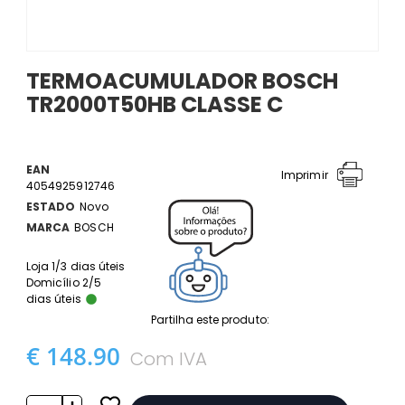
TERMOACUMULADOR BOSCH
TR2000T50HB CLASSE C
EAN
Imprimir
4054925912746
ESTADO
Novo
MARCA
BOSCH
Loja 1/3 dias úteis
Domicílio 2/5
dias úteis
Partilha este produto:
€ 148.90
Com IVA