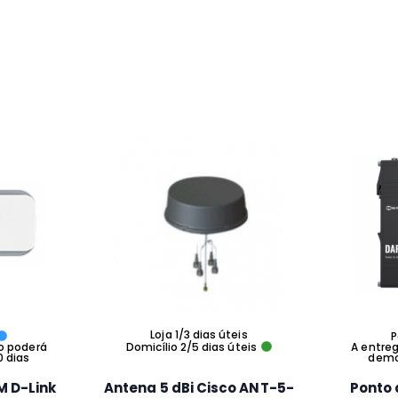
Loja 1/3 dias úteis
P
o poderá
Domicílio 2/5 dias úteis
A entre
0 dias
demor
M D-Link
Antena 5 dBi Cisco ANT-5-
Ponto 