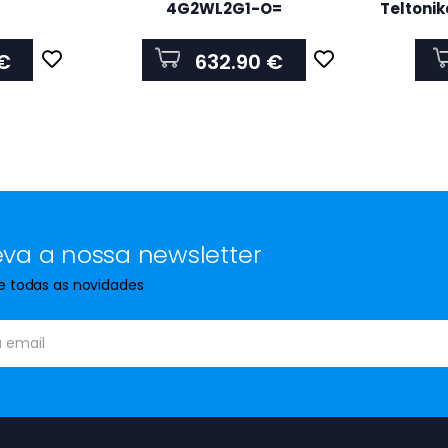
4G2WL2G1-O=
Teltonik
100M
D
€
632.90 €
va a nossa newsletter
de todas as novidades