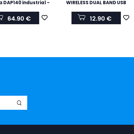
a DAP140 industrial -
WIRELESS DUAL BAND USB
b LAN PPP - Wi-F
MA30H
AP140000000
64.90 €
12.90 €