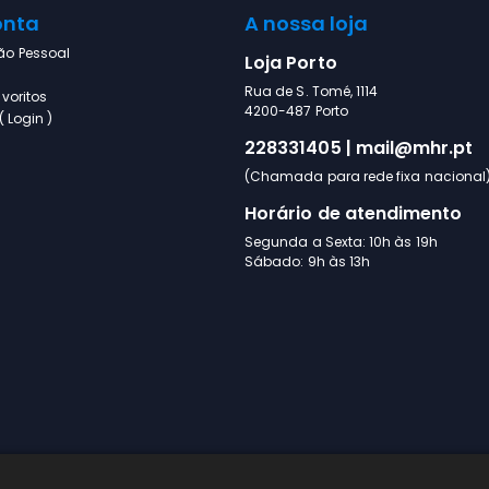
onta
A nossa loja
ão Pessoal
Loja Porto
Rua de S. Tomé, 1114
voritos
4200-487 Porto
 Login )
228331405 | mail@mhr.pt
(Chamada para rede fixa nacional
Horário de atendimento
Segunda a Sexta: 10h às 19h
Sábado: 9h às 13h