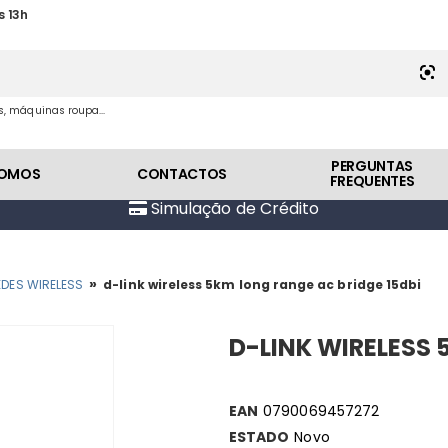
s 13h
es, máquinas roupa...
PERGUNTAS
SOMOS
CONTACTOS
FREQUENTES
Simulação de Crédito
»
EDES WIRELESS
d-link wireless 5km long range ac bridge 15dbi
D-LINK WIRELESS 
EAN
0790069457272
ESTADO
Novo