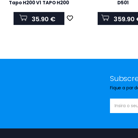
Tapo H200 V1 TAPO H200
D501
35.90 €
359.90 
Subscre
Fique a par 