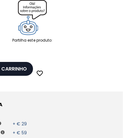
Partilha este produto:
 CARRINHO
A
+ € 29
+ € 59