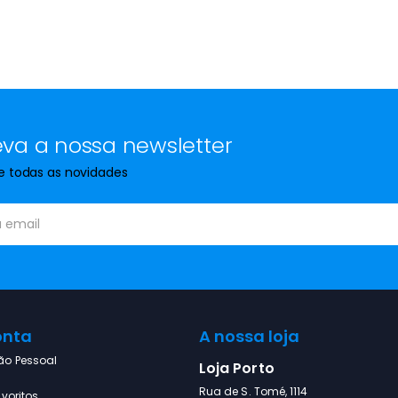
va a nossa newsletter
de todas as novidades
onta
A nossa loja
ão Pessoal
Loja Porto
Rua de S. Tomé, 1114
voritos