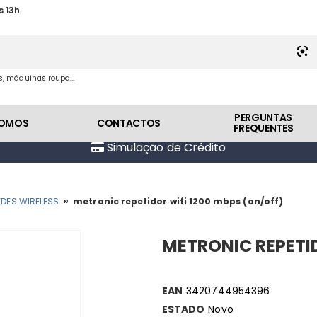
s 13h
es, máquinas roupa...
PERGUNTAS
SOMOS
CONTACTOS
FREQUENTES
Simulação de Crédito
»
EDES WIRELESS
metronic repetidor wifi 1200 mbps (on/off)
METRONIC REPETID
EAN
3420744954396
ESTADO
Novo