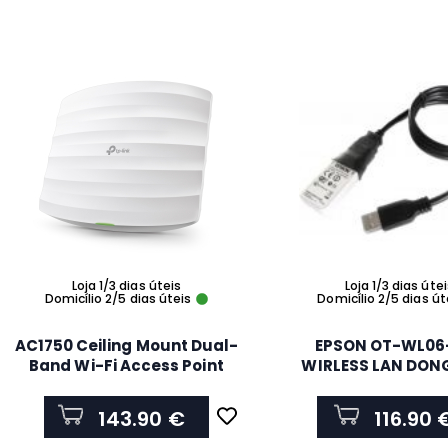
Loja 1/3 dias úteis
Loja 1/3 dias úte
Domicílio 2/5 dias úteis
Domicílio 2/5 dias út
AC1750 Ceiling Mount Dual-
EPSON OT-WL06
Band Wi-Fi Access Point
WIRLESS LAN DONG
PORT 2 Gigabit RJ45 Port
5GHz WE CE
143.90 €
116.90 