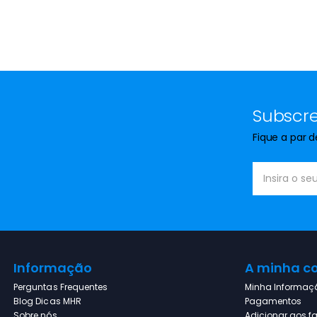
Subscre
Fique a par 
Informação
A minha c
Perguntas Frequentes
Minha Informaç
Blog Dicas MHR
Pagamentos
Sobre nós
Adicionar aos fa