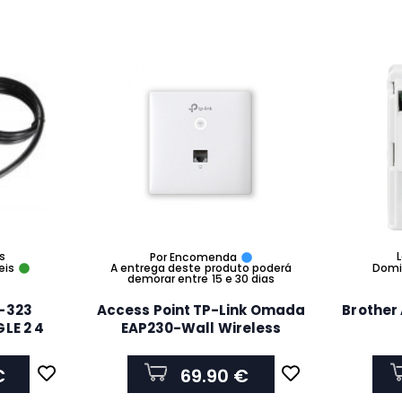
is
L
Por Encomenda
eis
A entrega deste produto poderá
Domic
demorar entre 15 e 30 dias
-323
Access Point TP-Link Omada
Brother 
LE 2 4
EAP230-Wall Wireless
AC1200 Dual-Band Gigabit
Wall-Plate
€
69.90 €