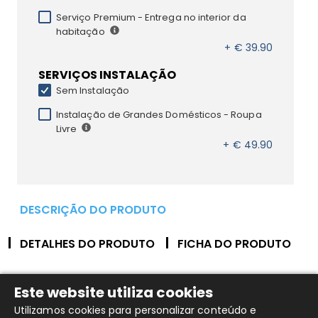
Serviço Premium - Entrega no interior da
habitação
+ € 39.90
SERVIÇOS INSTALAÇÃO
Sem Instalação
Instalação de Grandes Domésticos - Roupa
Livre
+ € 49.90
DESCRIÇÃO DO PRODUTO
DETALHES DO PRODUTO
FICHA DO PRODUTO
Maquina Lavar Roupa Meireles 1491 W 9Kg 1400RPM
Este website utiliza cookies
Classe B
Utilizamos cookies para personalizar conteúdo e