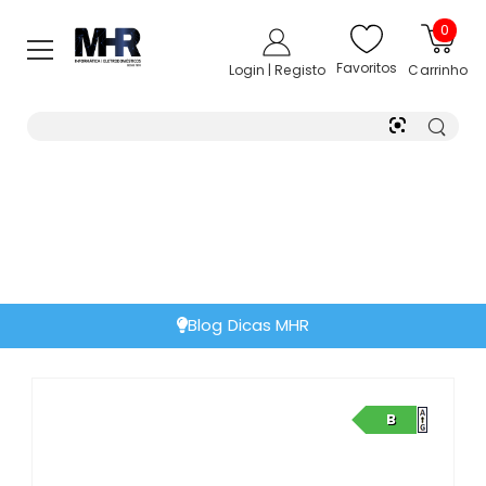
0
Favoritos
Login | Registo
Carrinho
Blog Dicas MHR
B