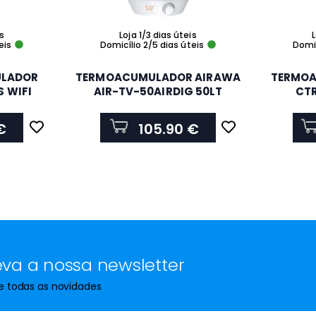
is
Loja 1/3 dias úteis
L
eis
Domicílio 2/5 dias úteis
Domic
ULADOR
TERMOACUMULADOR AIRAWA
TERMOA
S WIFI
AIR-TV-50AIRDIG 50LT
CTR
€
105.90 €
va a nossa newsletter
de todas as novidades