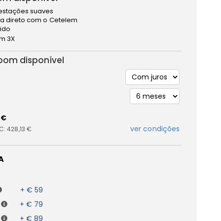
estações suaves
a direto com o Cetelem
pido
m 3X
bom disponível
 €
ver condições
IC:
428,13 €
A
+ € 59
+ € 79
+ € 89