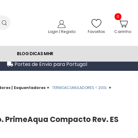
0
Favoritos
Login | Registo
Carrinho
BLOG DICAS MHR
Portes de Envio para Portugal
»
»
ores | Esquentadores
TERMOACUMULADORES < 200L
. PrimeAqua Compacto Rev. ES