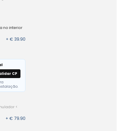
 no interior
+ € 39.90
al
alidar CP
ra
nstalação.
mulador <
+ € 79.90