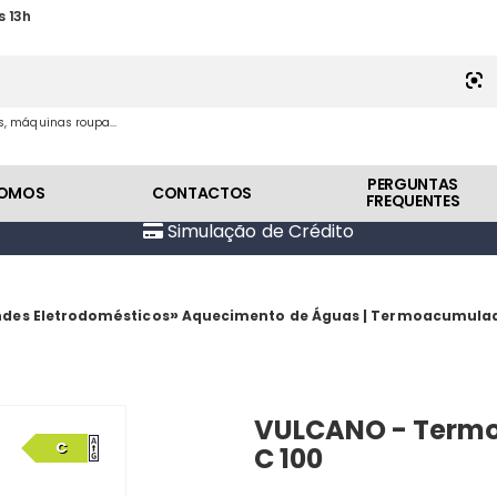
s 13h
es, máquinas roupa...
PERGUNTAS
SOMOS
CONTACTOS
FREQUENTES
Simulação de Crédito
»
des Eletrodomésticos
Aquecimento de Águas | Termoacumulad
VULCANO - Termo
C
C 100