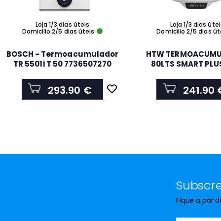
Loja 1/3 dias úteis
Loja 1/3 dias úte
Domicílio 2/5 dias úteis
Domicílio 2/5 dias út
BOSCH - Termoacumulador
HTW TERMOACUM
TR 5501i T 50 7736507270
80LTS SMART PLU
293.90 €
241.90 
Subscre
Fique a par 