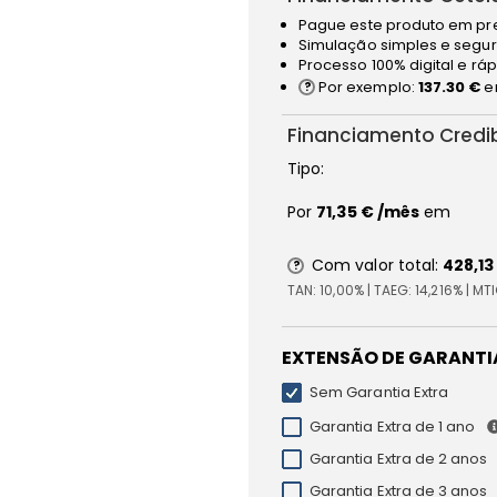
Pague este produto em pr
Simulação simples e segur
Processo 100% digital e rá
Por exemplo:
137.30 €
e
Financiamento Credi
Tipo:
Por
71,35 €
/mês
em
Com valor total:
428,13
TAN:
10,00%
| TAEG:
14,216%
| MT
EXTENSÃO DE GARANTI
Sem Garantia Extra
Garantia Extra de 1 ano
Garantia Extra de 2 anos
Garantia Extra de 3 anos