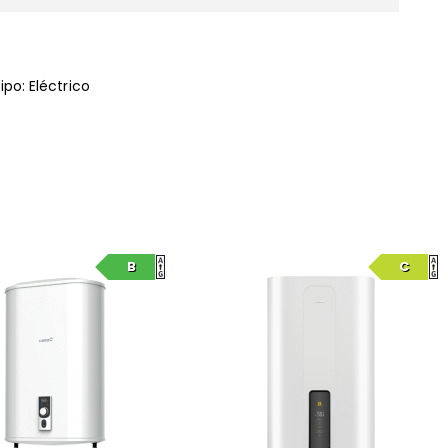
po: Eléctrico
B
C