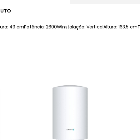
DUTO
rgura: 49 cmPotência: 2600WInstalação: VerticalAltura: 163.5 cmTi