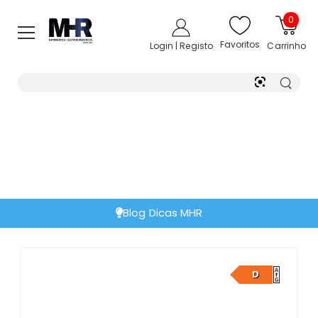
0
Favoritos
Login | Registo
Carrinho
Blog Dicas MHR
D