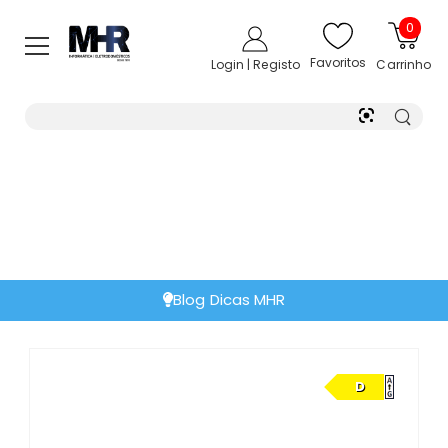
0
Favoritos
Login | Registo
Carrinho
Blog Dicas MHR
D