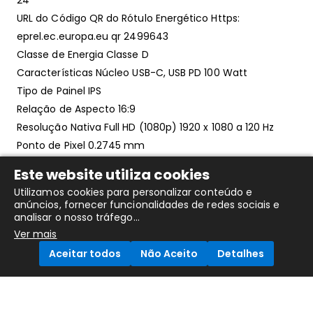
URL do Código QR do Rótulo Energético Https:
eprel.ec.europa.eu qr 2499643
Classe de Energia Classe D
Características Núcleo USB-C, USB PD 100 Watt
Tipo de Painel IPS
Relação de Aspecto 16:9
Resolução Nativa Full HD (1080p) 1920 x 1080 a 120 Hz
Ponto de Pixel 0.2745 mm
Brilho 300 cd m²
Este website utiliza cookies
Relação de Contraste 1500:1
Utilizamos cookies para personalizar conteúdo e
Tempo de resposta 5 ms (cinzento-a-cinzento rápido),
anúncios, fornecer funcionalidades de redes sociais e
analisar o nosso tráfego...
8 ms (cinzento-a-cinzento normal)
Ver mais
Suporte de Cor 16,7 milhões de cores
Aceitar todos
Não Aceito
Detalhes
Gama de Cores 99% sRGB (CIE 1931), 99% BT.709 (CIE
1931)
Conectores de Entrada HDMI, DisplayPort, USB-C
Compare Products
Ethernet integrada Sim