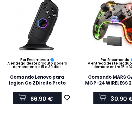
Por Encomenda
Por Encomenda
A entrega deste produto poderá
A entrega deste produt
demorar entre 15 e 30 dias
demorar entre 15 e 3
Comando Lenovo para
Comando MARS G
legion Go 2 Direito Preto
MGP-24 WIRELESS 2
GXH1T52710
NO-LAG NEON RGB 
PS3 PS4 PS5 ANDRO
66.90 €
30.90 