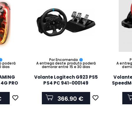
Por Encomenda
P
o poderá
A entrega deste produto poderá
A entre
0 dias
demorar entre 15 e 30 dias
demor
AMING
Volante Logitech G923 PS5
Volante
 4G PRO
PS4 PC 941-000149
SpeedM
PC MAC
270
ID RPI
€
366.90 €