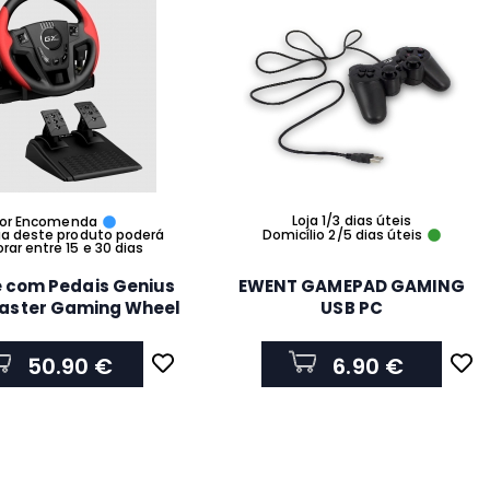
Loja 1/3 dias úteis
or Encomenda
ga deste produto poderá
Domicílio 2/5 dias úteis
ar entre 15 e 30 dias
 com Pedais Genius
EWENT GAMEPAD GAMING
aster Gaming Wheel
USB PC
-degree rotation
31620003400
50.90 €
6.90 €