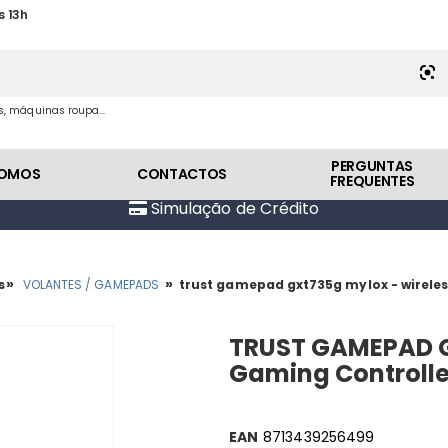
s 13h
es, máquinas roupa...
PERGUNTAS
SOMOS
CONTACTOS
FREQUENTES
Simulação de Crédito
»
»
s
VOLANTES / GAMEPADS
trust gamepad gxt735g mylox - wireles
TRUST GAMEPAD G
Gaming Controlle
EAN
8713439256499