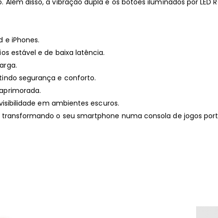
. Além disso, a vibração dupla e os botões iluminados por LED
 e iPhones.
s estável e de baixa latência.
arga.
tindo segurança e conforto.
 aprimorada.
 visibilidade em ambientes escuros.
, transformando o seu smartphone numa consola de jogos portá