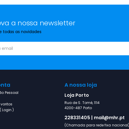
va a nossa newsletter
de todas as novidades
onta
A nossa loja
ão Pessoal
Loja Porto
Rua de S. Tomé, 1114
voritos
4200-487 Porto
 Login )
228331405 | mail@mhr.pt
(Chamada para rede fixa nacional