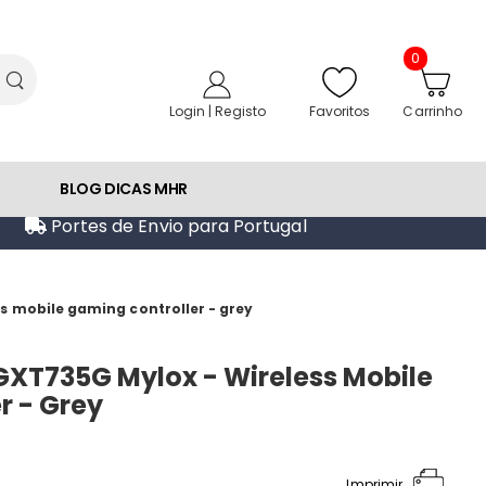
0
Favoritos
Login | Registo
Carrinho
BLOG DICAS MHR
Portes de Envio para Portugal
s mobile gaming controller - grey
XT735G Mylox - Wireless Mobile
r - Grey
Imprimir