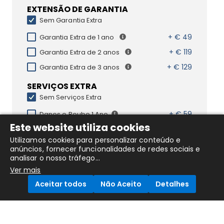
EXTENSÃO DE GARANTIA
Sem Garantia Extra
+ € 49
Garantia Extra de 1 ano
+ € 119
Garantia Extra de 2 anos
+ € 129
Garantia Extra de 3 anos
SERVIÇOS EXTRA
Sem Serviços Extra
+ € 59
Danos e Roubo 1 Ano
Este website utiliza cookies
+ € 99
Danos e Roubo 2 Anos
Utilizamos cookies para personalizar conteúdo e
anúncios, fornecer funcionalidades de redes sociais e
analisar o nosso tráfego...
Ver mais
DESCRIÇÃO DO PRODUTO
Aceitar todos
Não Aceito
Detalhes
DETALHES DO PRODUTO
Compare Products