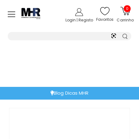
0
Favoritos
Login | Registo
Carrinho
 Dicas MHR
Extensã