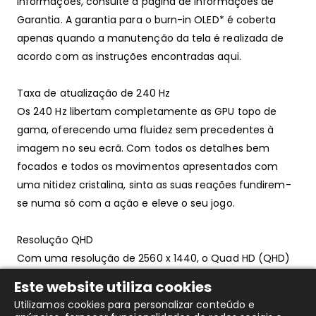
informações, consulte a página de Informações de
Garantia. A garantia para o burn-in OLED* é coberta
apenas quando a manutenção da tela é realizada de
acordo com as instruções encontradas aqui.
Taxa de atualização de 240 Hz
Os 240 Hz libertam completamente as GPU topo de
gama, oferecendo uma fluidez sem precedentes à
imagem no seu ecrã. Com todos os detalhes bem
focados e todos os movimentos apresentados com
uma nitidez cristalina, sinta as suas reações fundirem-
se numa só com a ação e eleve o seu jogo.
Resolução QHD
Com uma resolução de 2560 x 1440, o Quad HD (QHD)
oferece uma qualidade de imagem superior e imagens
Este website utiliza cookies
nítidas que revelam os mais pequenos detalhes. A
Utilizamos cookies para personalizar conteúdo e
proporção de 16:9 do ecrã panorâmico oferece muito