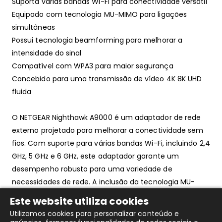
Suporta várias bandas Wi-Fi para conectividade versátil
Equipado com tecnologia MU-MIMO para ligações
simultâneas
Possui tecnologia beamforming para melhorar a
intensidade do sinal
Compatível com WPA3 para maior segurança
Concebido para uma transmissão de vídeo 4K 8K UHD
fluida
O NETGEAR Nighthawk A9000 é um adaptador de rede
externo projetado para melhorar a conectividade sem
fios. Com suporte para várias bandas Wi-Fi, incluindo 2,4
GHz, 5 GHz e 6 GHz, este adaptador garante um
desempenho robusto para uma variedade de
necessidades de rede. A inclusão da tecnologia MU-
MIMO e beamforming melhora a intensidade e o
Este website utiliza cookies
alcance do sinal, ideal para transmitir vídeos 4K e 8K de
Utilizamos cookies para personalizar conteúdo e
alta definição sem interrupções. O NETGEAR Nighthawk