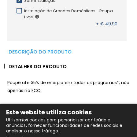
Sem Instalação
Instalação de Grandes Domésticos - Roupa
Livre
+ € 49.90
DESCRIÇÃO DO PRODUTO
DETALHES DO PRODUTO
Poupe até 35% de energia em todos os programas*, não
apenas no ECO.
Através de movimentos do tambor optimizados, esta
Este website utiliza cookies
tecnologia de ponta acelera a dissolução do
Utilizamos cookies para personalizar conteúdo e
detergente, garantindo resultados de lavagem
anúncios, fornecer funcionalidades de redes sociais e
impecáveis com menos esforço, minimizando assim o
analisar o nosso tráfego...