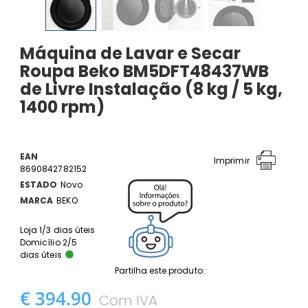
Máquina de Lavar e Secar
Roupa Beko BM5DFT48437WB
de Livre Instalação (8 kg / 5 kg,
1400 rpm)
EAN
Imprimir
8690842782152
ESTADO
Novo
MARCA
BEKO
Loja 1/3 dias úteis
Domicílio 2/5
dias úteis
Partilha este produto:
€ 394.90
Com IVA