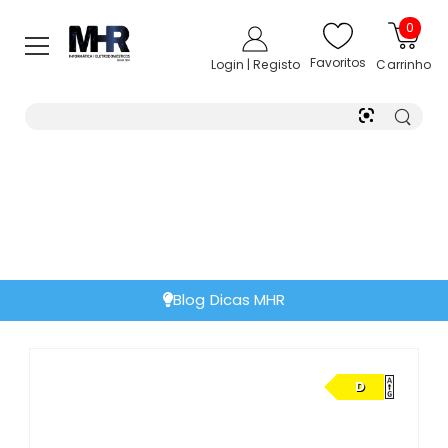
0
Favoritos
Login | Registo
Carrinho
Blog Dicas MHR
D