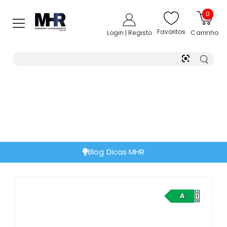
0
Favoritos
Login | Registo
Carrinho
Blog Dicas MHR
A