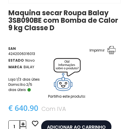
Maquina secar Roupa Balay
3SB090BE com Bomba de Calor
9 kg Classe D
EAN
Imprimir
4242006316013
ESTADO
Novo
MARCA
BALAY
Loja 1/3 dias úteis
Domicílio 2/5
dias úteis
Partilha este produto:
€ 640.90
Com IVA
ADICIONAR AO CARRINHO