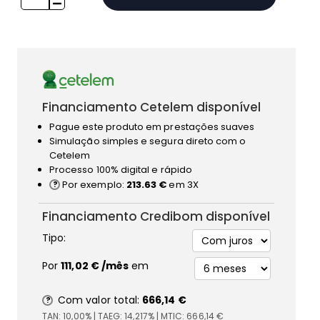
Financiamento Cetelem disponível
Pague este produto em prestações suaves
Simulação simples e segura direto com o
Cetelem
Processo 100% digital e rápido
Por exemplo:
213.63 €
em 3X
Financiamento Credibom disponível
Tipo:
Por
111,02 €
/mês
em
Com valor total:
666,14 €
TAN:
10,00%
| TAEG:
14,217%
| MTIC:
666,14 €