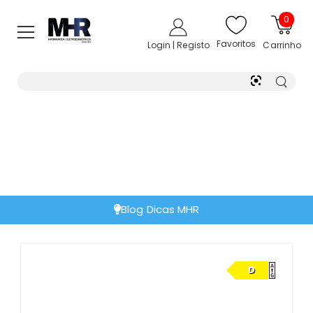
0
Favoritos
Login | Registo
Carrinho
Blog Dicas MHR
D