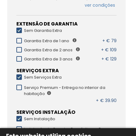
ver condições
EXTENSÃO DE GARANTIA
Sem Garantia Extra
+ € 79
Garantia Extra de 1 ano
+ € 109
Garantia Extra de 2 anos
+ € 129
Garantia Extra de 3 anos
SERVIÇOS EXTRA
Sem Serviços Extra
Serviço Premium - Entrega no interior da
habitação
+ € 39.90
SERVIÇOS INSTALAÇÃO
Sem Instalação
Instalação de Grandes Domésticos - Roupa
Livre