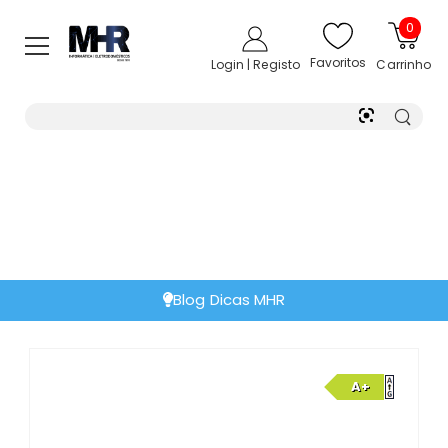
0
Favoritos
Login | Registo
Carrinho
Blog Dicas MHR
A+