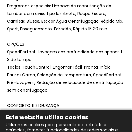
Programas especiais: Limpeza de manutenção do
tambor com aviso tipo lembrete, Roupa Escura,
Camisas Blusas, Escoar Àgua Centrifugação, Rápido Mix,
Sport, Enxaguamento, Edredão, Rápido 15 30 min
OPÇÕES
SpeedPerfect: Lavagem em profundidade em apenas 1
3 do tempo
Teclas TouchControl: Engomar Fácil, Pronta, Início
Pausa+Carga, Selecção da temperatura, SpeedPerfect,
Pré-lavagem, Redução de velocidade de centrifugação
sem centrifugação
CONFORTO E SEGURANÇA
Função Pausa +Carga permite adicionar peças
Este website utiliza cookies
esquecidas durante o decorrer do programa
Utilizamos cookies para personalizar conteúdo e
Display grande de LED com indicação do decorrer do
anúncios, fornecer funcionalidades de redes sociais e