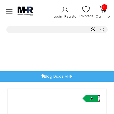
0
Favoritos
Login | Registo
Carrinho
Blog Dicas MHR
A