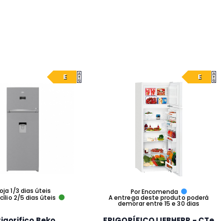
E
E
oja 1/3 dias úteis
Por Encomenda
ílio 2/5 dias úteis
A entrega deste produto poderá
demorar entre 15 e 30 dias
rigorifico Beko
FRIGORÍFICO LIEBHERR - CTe