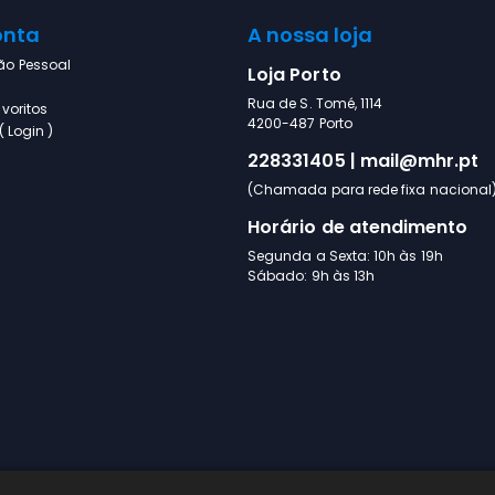
onta
A nossa loja
ão Pessoal
Loja Porto
Rua de S. Tomé, 1114
voritos
4200-487 Porto
 Login )
228331405 | mail@mhr.pt
(Chamada para rede fixa nacional
Horário de atendimento
Segunda a Sexta: 10h às 19h
Sábado: 9h às 13h