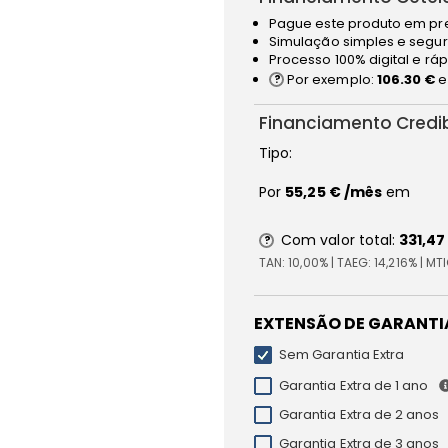
Pague este produto em pr
Simulação simples e segur
Processo 100% digital e rá
Por exemplo:
106.30 €
e
Financiamento Credi
Tipo:
Por
55,25 €
/mês
em
Com valor total:
331,47
TAN:
10,00%
| TAEG:
14,216%
| MT
EXTENSÃO DE GARANTI
Sem Garantia Extra
Garantia Extra de 1 ano
Garantia Extra de 2 anos
Garantia Extra de 3 anos