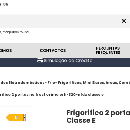
s 13h
es, máquinas roupa...
PERGUNTAS
SOMOS
CONTACTOS
FREQUENTES
Simulação de Crédito
»
des Eletrodomésticos
Frio- Frigoríficos, Mini Bares, Arcas, Co
rifico 2 portas no frost orima orh-320-nfdx classe e
Frigorifico 2 por
E
Classe E