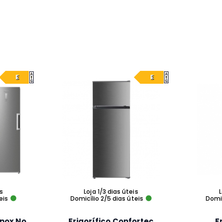
E
E
is
Loja 1/3 dias úteis
L
eis
Domicílio 2/5 dias úteis
Domic
 Inox No
Frigorífico Confortec
F