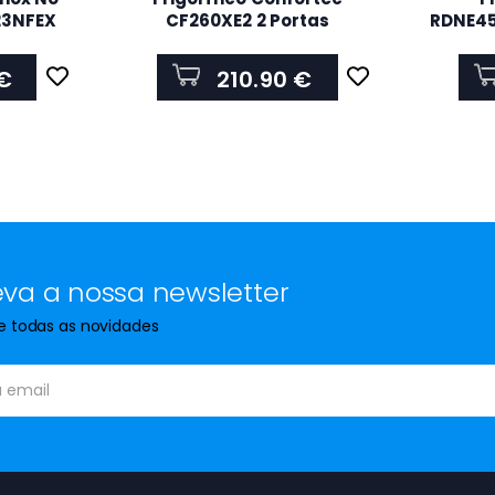
23NFEX
CF260XE2 2 Portas
RDNE45
Classe E
1430x545x555 206 L Inox
No Fros
x 7
€
210.90 €
va a nossa newsletter
de todas as novidades