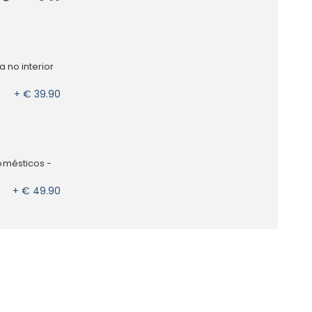
 no interior
+ € 39.90
omésticos -
+ € 49.90