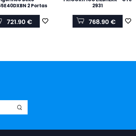
5E40DXBN 2 Portas
2931
t 455 L Classe E 1850
00 x 690 mm Inox
721.90 €
768.90 €