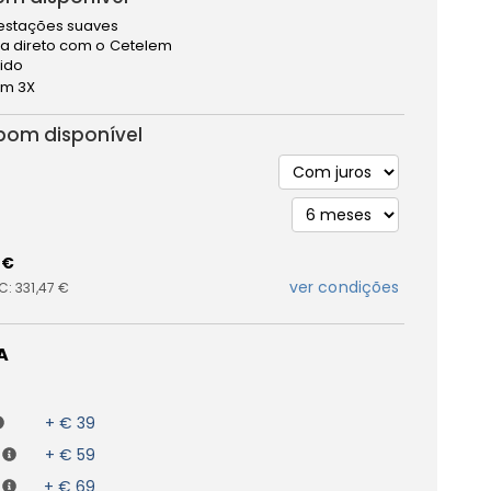
estações suaves
a direto com o Cetelem
pido
m 3X
bom disponível
 €
ver condições
IC:
331,47 €
A
+ € 39
+ € 59
+ € 69