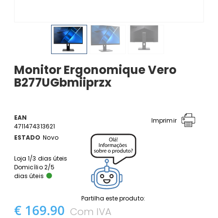
Monitor Ergonomique Vero
B277UGbmiiprzx
EAN
Imprimir
4711474313621
ESTADO
Novo
Loja 1/3 dias úteis
Domicílio 2/5
dias úteis
Partilha este produto:
€ 169.90
Com IVA