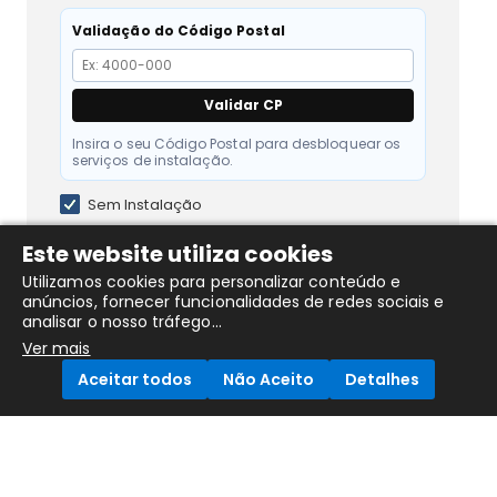
Validação do Código Postal
Validar CP
Insira o seu Código Postal para desbloquear os
serviços de instalação.
Sem Instalação
Instalação de Termoacumulador < 200L
Este website utiliza cookies
+ € 79.90
Utilizamos cookies para personalizar conteúdo e
anúncios, fornecer funcionalidades de redes sociais e
analisar o nosso tráfego...
Ver mais
DESCRIÇÃO DO PRODUTO
Aceitar todos
Não Aceito
Detalhes
Termoacumulador Tronic 4001T 120 L, 2000 W vertical,
Compare Products
Bosch 7736507553