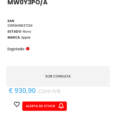
MW0Y3PO/A
EAN
0195949837234
ESTADO
Novo
MARCA
Apple
Esgotado
SOB CONSULTA
€ 930.90
Com IVA
ALERTA DE STOCK