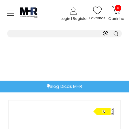
0
Favoritos
Login | Registo
Carrinho
Blog Dicas MHR
D