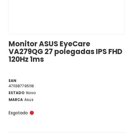
Monitor ASUS EyeCare
VA279QG 27 polegadas IPS FHD
120Hz 1ms
EAN
4711387795118
ESTADO
Novo
MARCA
Asus
Esgotado