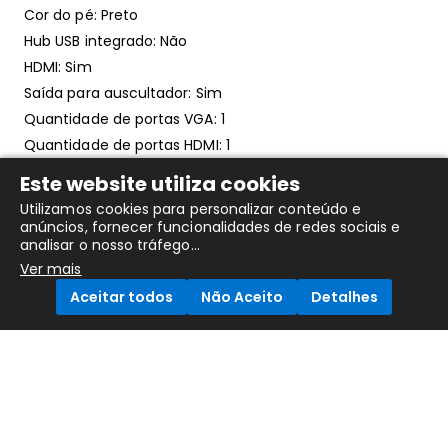
Cor do pé: Preto
Hub USB integrado: Não
HDMI: Sim
Saída para auscultador: Sim
Quantidade de portas VGA: 1
Quantidade de portas HDMI: 1
Versão HDMI: 1.4
Este website utiliza cookies
Quantidade de portas DisplayPort: 1
Utilizamos cookies para personalizar conteúdo e
Versão DisplayPort: 1.2
anúncios, fornecer funcionalidades de redes sociais e
analisar o nosso tráfego...
HDCP: Sim
Ver mais
Versão HDCP: 1.4
Aceitar todos
Não Aceito
Detalhes
Suporte VESA: Sim
Slot para cabo de segurança: Sim
Ajuste de altura: Não
Compare Products
Interface de montagem em painel: 100 x 100 mm
Montável na parede: Sim
Tipo de slot de cadeado antirroubo: Kensington