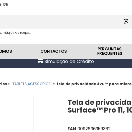
s 13h
es, máquinas roupa...
PERGUNTAS
SOMOS
CONTACTOS
FREQUENTES
Simulação de Crédito
»
»
rios
TABLETS ACESSÓRIOS
tela de privacidade 4vu™ para microso
Tela de privacid
Surface™ Pro 11, 
EAN
0092636359362