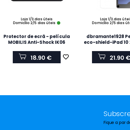
Loja 1/3 dias úteis
Loja 1/3 dias úte
Domicílio 2/5 dias úteis
Domicílio 2/5 dias út
Protector de ecrã - película
dbramante1928 Pe
MOBILIS Anti-Shock IK06
eco-shield-iPad 10 
para Samsung Galaxy Tab
Transparente 11
Active5 Pro 036349
18.90 €
21.90 
Subscre
Fique a par 