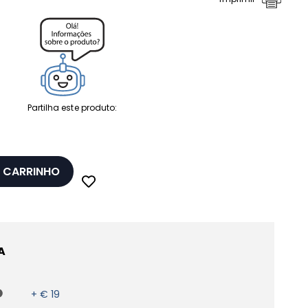
Partilha este produto:
 CARRINHO
A
+ € 19