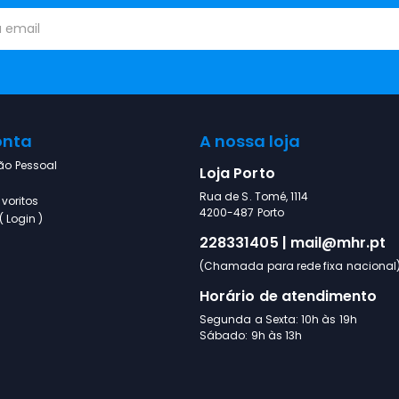
onta
A nossa loja
ão Pessoal
Loja Porto
Rua de S. Tomé, 1114
voritos
4200-487 Porto
 Login )
228331405 | mail@mhr.pt
(Chamada para rede fixa nacional
Horário de atendimento
Segunda a Sexta: 10h às 19h
Sábado: 9h às 13h