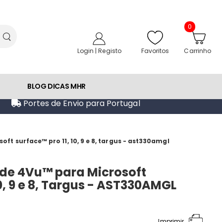
0
Favoritos
Login | Registo
Carrinho
BLOG DICAS MHR
Portes de Envio para Portugal
ft surface™ pro 11, 10, 9 e 8, targus - ast330amgl
ade 4Vu™ para Microsoft
10, 9 e 8, Targus - AST330AMGL
Imprimir