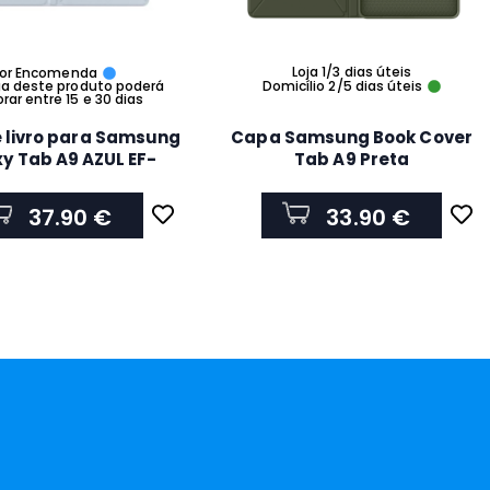
Loja 1/3 dias úteis
or Encomenda
ga deste produto poderá
Domicílio 2/5 dias úteis
ar entre 15 e 30 dias
 livro para Samsung
Capa Samsung Book Cover
y Tab A9 AZUL EF-
Tab A9 Preta
BX110TLEGWW
37.90 €
33.90 €