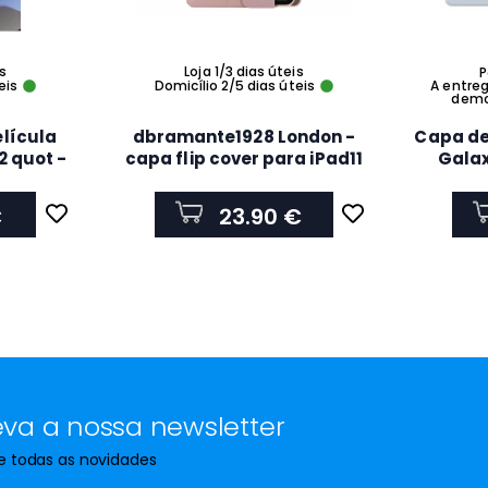
is
Loja 1/3 dias úteis
P
eis
Domicílio 2/5 dias úteis
A entre
demor
lícula
dbramante1928 London -
Capa de
2 quot -
capa flip cover para iPad11
Galax
934648
quot A16 10 9 quot 10th-
PinkSand LOIPPISA6164
€
23.90 €
va a nossa newsletter
de todas as novidades