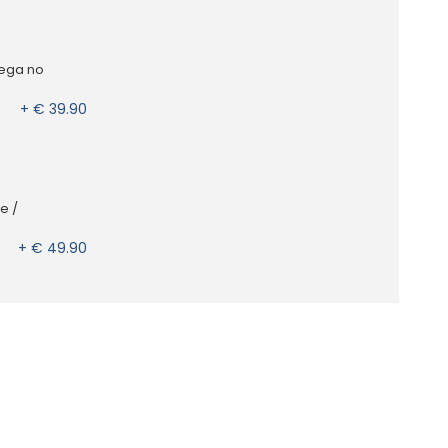
rega no
+ € 39.90
e /
+ € 49.90