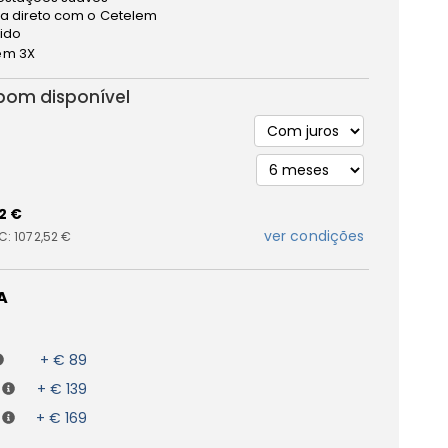
a direto com o Cetelem
pido
m 3X
bom disponível
2 €
ver condições
IC:
1072,52 €
A
+ € 89
+ € 139
+ € 169