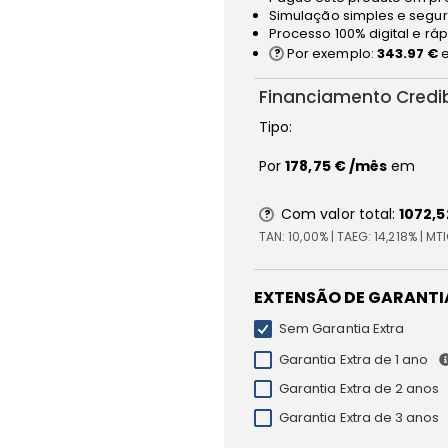
Simulação simples e segur
Processo 100% digital e rá
Por exemplo:
343.97 €
e
Financiamento Credi
Tipo:
Por
178,75 €
/mês
em
Com valor total:
1072,5
TAN:
10,00%
| TAEG:
14,218%
| MT
EXTENSÃO DE GARANTI
Sem Garantia Extra
Garantia Extra de 1 ano
Garantia Extra de 2 anos
Garantia Extra de 3 anos