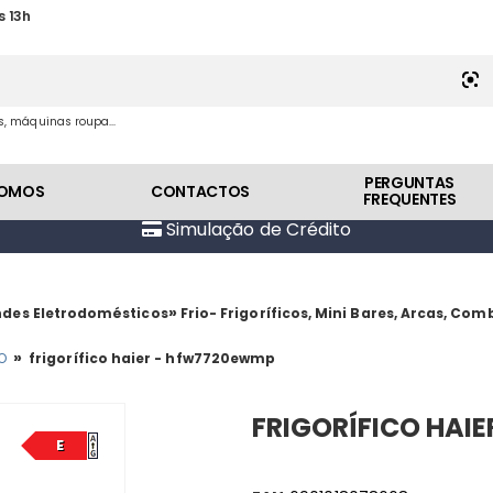
s 13h
es, máquinas roupa...
PERGUNTAS
SOMOS
CONTACTOS
FREQUENTES
Simulação de Crédito
»
des Eletrodomésticos
Frio- Frigoríficos, Mini Bares, Arcas, Co
»
O
frigorífico haier - hfw7720ewmp
FRIGORÍFICO HAI
E