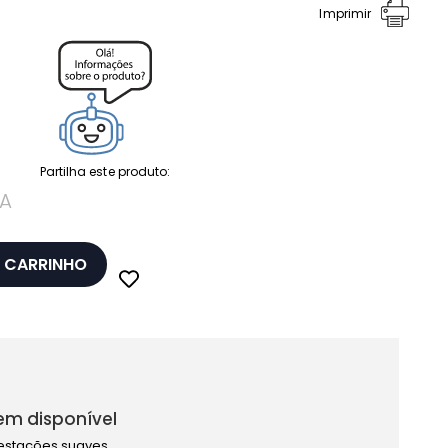
Imprimir
Partilha este produto:
A
 CARRINHO
em disponível
estações suaves