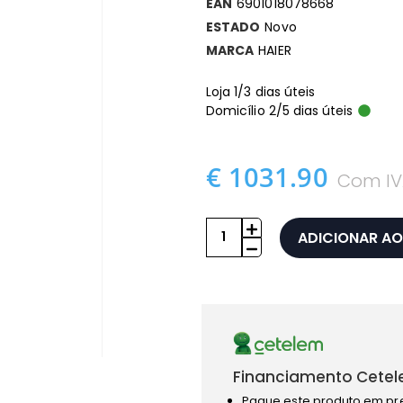
EAN
6901018078668
ESTADO
Novo
MARCA
HAIER
Loja 1/3 dias úteis
Domicílio 2/5 dias úteis
€ 1031.90
Com IV
ADICIONAR AO
Financiamento Cetel
Pague este produto em pr