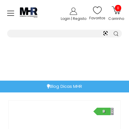
0
Favoritos
Login | Registo
Carrinho
Blog Dicas MHR
B