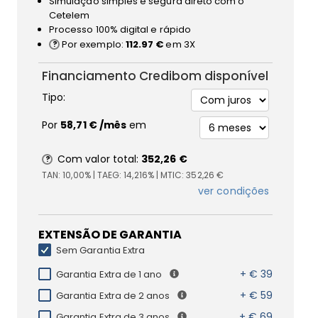
Simulação simples e segura direto com o
Cetelem
Processo 100% digital e rápido
Por exemplo:
112.97 €
em 3X
Financiamento Credibom disponível
Tipo:
Por
58,71 €
/mês
em
Com valor total:
352,26 €
TAN:
10,00%
| TAEG:
14,216%
| MTIC:
352,26 €
ver condições
EXTENSÃO DE GARANTIA
Sem Garantia Extra
+ € 39
Garantia Extra de 1 ano
+ € 59
Garantia Extra de 2 anos
+ € 69
Garantia Extra de 3 anos