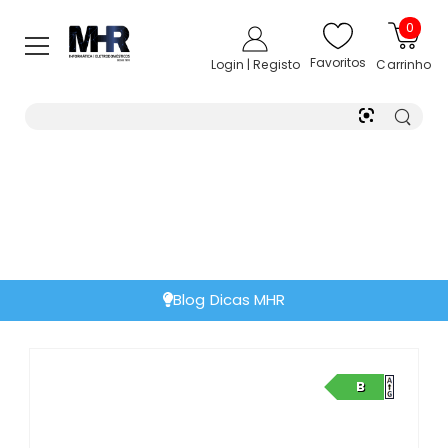
0
Favoritos
Login | Registo
Carrinho
Blog Dicas MHR
B