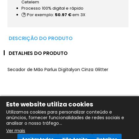
Cetelem
Processo 100% digital e rápido
Por exemplo:
50.97 €
em 3X
DESCRIÇÃO DO PRODUTO
DETALHES DO PRODUTO
Secador de Mão Parlux Digitalyon Cinza Glitter
Também Poderá Gostar....
Este website utiliza cookies
Utilizamos cookies para personalizar conteúdo e
anúncios, fornecer funcionalidades de redes sociais e
analisar o nosso tráfego...
Ver mais