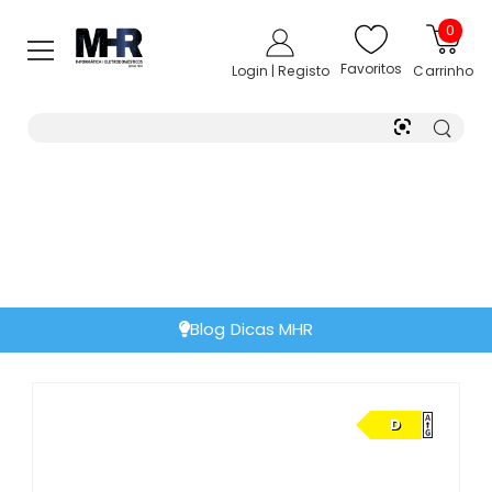
0
Favoritos
Login | Registo
Carrinho
Blog Dicas MHR
D