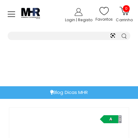
0
Favoritos
Login | Registo
Carrinho
Blog Dicas MHR
A