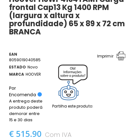
frontal Cap13 Kg 1400 RPM
(largura x altura x
profundidade) 65 x 89 x 72 cm
BRANCA
EAN
Imprimir
8059019040585
ESTADO
Novo
MARCA
HOOVER
Por
Encomenda
A entrega deste
Partilha este produto:
produto poderá
demorar entre
15 e 30 dias
€ 515.90
Com IVA