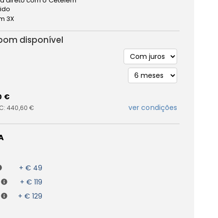
a direto com o Cetelem
pido
m 3X
bom disponível
0 €
ver condições
IC:
440,60 €
A
+ € 49
+ € 119
+ € 129