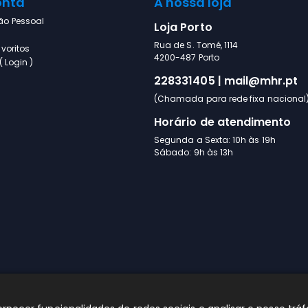
onta
A nossa loja
ão Pessoal
Loja Porto
Rua de S. Tomé, 1114
voritos
4200-487 Porto
 Login )
228331405 | mail@mhr.pt
(Chamada para rede fixa nacional
Horário de atendimento
Segunda a Sexta: 10h às 19h
Sábado: 9h às 13h