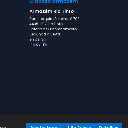
O nosso armazém
Armazém Rio Tinto
Rua Joaquim Ferreiro, nº 70E
4435-297 Rio Tinto
Horário de Funcionamento
Segunda a Sexta
9h às 13h
)
14h às 18h
Aceitar todos
Não Aceito
Detalhes