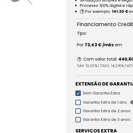
Simulação simples e segur
Processo 100% digital e rá
Por exemplo:
141.30 €
e
Financiamento Credi
Tipo:
Por
73,43 €
/mês
em
Com valor total:
440,6
TAN:
10,00%
| TAEG:
14,216%
| MT
EXTENSÃO DE GARANTI
Sem Garantia Extra
Garantia Extra de 1 ano
Garantia Extra de 2 anos
Garantia Extra de 3 anos
SERVIÇOS EXTRA