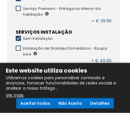
Serviço Premium - Entrega no interior da
habitação
+ € 39.90
SERVIÇOS INSTALAÇÃO
Sem Instalação
Instalação de Grandes Domésticos - Roupa
Livre
+ € 49.90
Este website utiliza cookies
Utilizamos cookies para personalizar conteúdo e
anúncios, fornecer funcionalidades de redes sociais e
DESCRIÇÃO DO PRODUTO
analisar o nosso tráfego...
Ver mais
DETALHES DO PRODUTO
Aceitar todos
Não Aceito
Detalhes
MAQUINA LG Lavar Secar Roupa 6 10kg Classe D
Compare Products
F4DR7510SGH