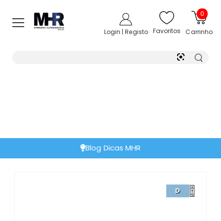
0
Favoritos
Login | Registo
Carrinho
Blog Dicas MHR
D