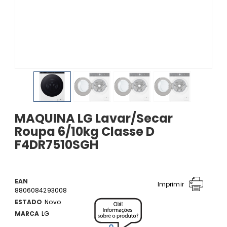
MAQUINA LG Lavar/Secar
Roupa 6/10kg Classe D
F4DR7510SGH
EAN
Imprimir
8806084293008
ESTADO
Novo
MARCA
LG