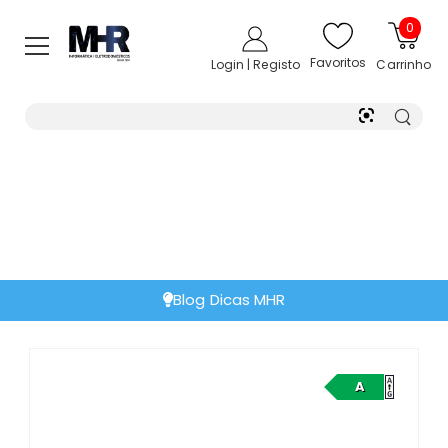
0
Favoritos
Login | Registo
Carrinho
Blog Dicas MHR
A