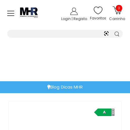
0
Favoritos
Login | Registo
Carrinho
Blog Dicas MHR
A