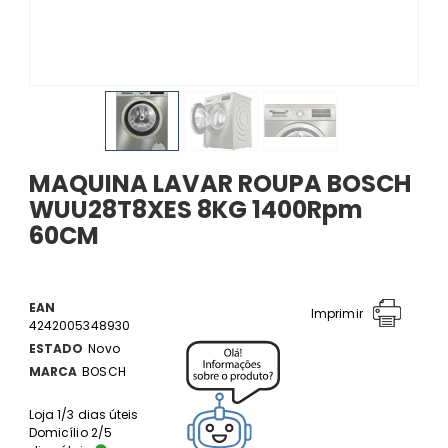
MAQUINA LAVAR ROUPA BOSCH
WUU28T8XES 8KG 1400Rpm
60CM
EAN
Imprimir
4242005348930
ESTADO
Novo
MARCA
BOSCH
Loja 1/3 dias úteis
Domicílio 2/5