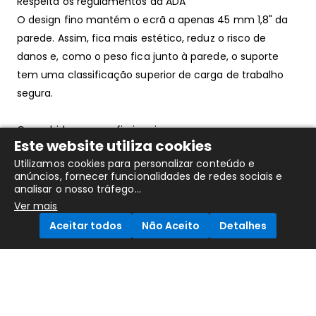
Respeita os regulamentos da ADA
O design fino mantém o ecrã a apenas 45 mm 1,8" da
parede. Assim, fica mais estético, reduz o risco de
danos e, como o peso fica junto à parede, o suporte
tem uma classificação superior de carga de trabalho
segura.
Concebido para profissionais
Este website utiliza cookies
Um design comprovado que permite a fixação rápida
Utilizamos cookies para personalizar conteúdo e
com orifícios longitudinais na parte da parede,
anúncios, fornecer funcionalidades de redes sociais e
permitindo ajustar o nível após a fixação.
analisar o nosso tráfego...
Ver mais
Bloqueio seguro
Aceitar todos
Não Aceito
Detalhes
O ecrã bloqueia na secção horizontal quando é
pendurado no local. Puxe as hastes plásticas até à
Compare Products
dimensão pretendida, para que fiquem escondidas
atrás do ecrã. Para libertar o ecrã, puxe as hastes para
baixo.