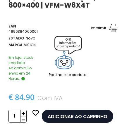
600×400 | VFM-W6X4T
EAN
Imprimir
4996384000001
ESTADO
Novo
MARCA
VISION
Em loja, stock
imediato.
Ao domicílio
envio em 24
Partilha este produto:
Horas.
€ 84.90
Com IVA
ADICIONAR AO CARRINHO