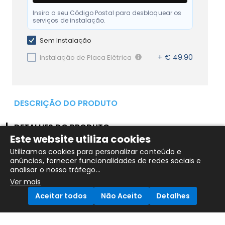
Insira o seu Código Postal para desbloquear os
serviços de instalação.
Sem Instalação
+ € 49.90
Instalação de Placa Elétrica
DESCRIÇÃO DO PRODUTO
DETALHES DO PRODUTO
Este website utiliza cookies
Utilizamos cookies para personalizar conteúdo e
Placa Vitroceramica Biselado Frontal EDESA EVT3220BB
anúncios, fornecer funcionalidades de redes sociais e
Encastre 3000W 30Cm
analisar o nosso tráfego...
Ver mais
Placa vitrocerâmica
Aceitar todos
Não Aceito
Detalhes
2 focos: 1 de 19 12cm e 1 de 15,5cm de diâmetro
painel de controlo tipo Touch