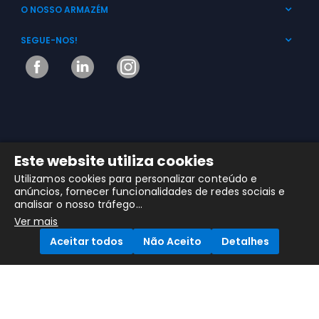
O NOSSO ARMAZÉM
SEGUE-NOS!
Este website utiliza cookies
Utilizamos cookies para personalizar conteúdo e
MHR © 2025 Copyright. Todos os Direitos Reservados
anúncios, fornecer funcionalidades de redes sociais e
analisar o nosso tráfego...
Ver mais
Aceitar todos
Não Aceito
Detalhes
Compare Products