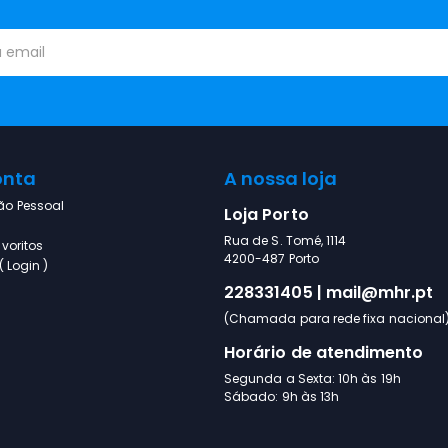
onta
A nossa loja
ão Pessoal
Loja Porto
Rua de S. Tomé, 1114
voritos
4200-487 Porto
 Login )
228331405 | mail@mhr.pt
(Chamada para rede fixa nacional
Horário de atendimento
Segunda a Sexta: 10h às 19h
Sábado: 9h às 13h