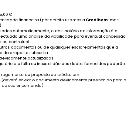
5,00 €.
 entidade financeira (por defeito usamos a
Credibom
, mas
)
sados automaticamente, o destinatário da informação é a
 efectuada uma análise da viabilidade para eventual concessão
o ou contratual.
 outros documentos ou de quaisquer esclarecimentos que a
e da proposta subscrita.
devidamente actualizados.
tório e a falta ou inexactidão dos dados fornecidos poderão
rregamento da proposta de crédito em
f
(deverá enviar o documento devidamente preenchido para o
 da sua encomenda).