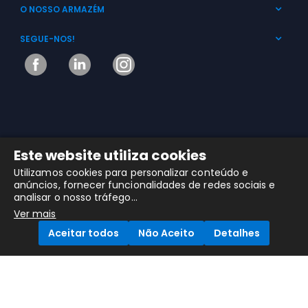
O NOSSO ARMAZÉM
SEGUE-NOS!
Este website utiliza cookies
Utilizamos cookies para personalizar conteúdo e
MHR © 2025 Copyright. Todos os Direitos Reservados
anúncios, fornecer funcionalidades de redes sociais e
analisar o nosso tráfego...
Ver mais
Aceitar todos
Não Aceito
Detalhes
Compare Products